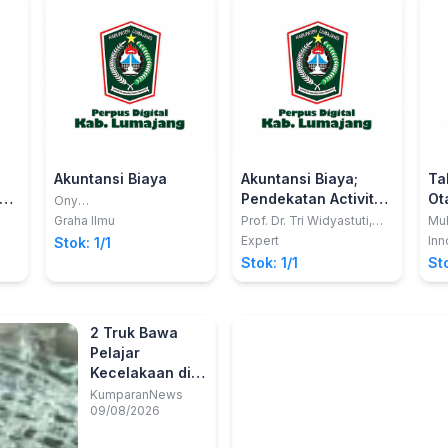
Akuntansi Biaya
Akuntansi Biaya;
Ta
gan
Pendekatan Activity
Ota
Ony
Widilestariningtyas,;Dony
Based Costing
Pe
Graha Ilmu
Prof. Dr. Tri Widyastuti,
Mu
Waluya Firdaus,;Sri Dewi
S.E., Ak., M.M.
M.P
an
Expert
Inn
Stok: 1/1
Anggadini
S.P
Stok: 1/1
Sto
Jum
2 Truk Bawa
Pelajar
Kecelakaan di
Cawang, Bus
KumparanNews
09/08/2026
Sekolah
Dikerahkan