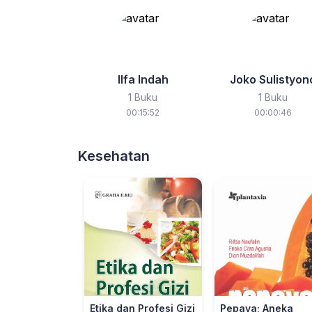
Ilfa Indah
Joko Sulistyon
1 Buku
1 Buku
00:15:52
00:00:46
Kesehatan
Etika dan Profesi Gizi
Pepaya; Aneka