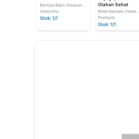
Olahan Sehat
Bachyar Bakri; Annasari
Mustafa
Graha Ilmu
Rifda Naufalin; Friska
Citra Agustia; Dian
Plantaxia
Stok: 1/1
Muzdalifah
Stok: 1/1