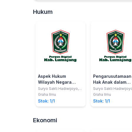
Hukum
Aspek Hukum
Pengarusutamaan
Wilayah Negara
Hak Anak dalam
Indonesia
Anggaran Publik
Suryo Sakti Hadiwijoyo,
Suryo Sakti Hadiwijoyo
S.Si., M.H.
S.Si., M.H.
Graha Ilmu
Graha Ilmu
Stok: 1/1
Stok: 1/1
Ekonomi