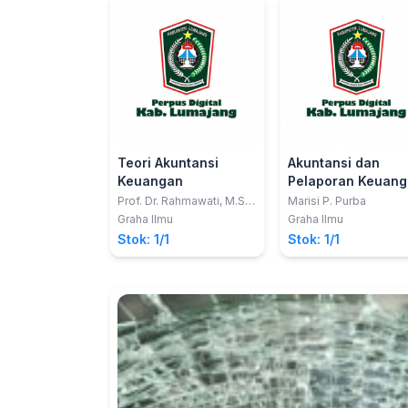
Teori Akuntansi
Akuntansi dan
Keuangan
Pelaporan Keuan
Imbalan Kerja;
Prof. Dr. Rahmawati, M.Si.,
Marisi P. Purba
Ak.
Panduan Penerap
Graha Ilmu
Graha Ilmu
PSAK 24 (Revisi
Stok: 1/1
Stok: 1/1
2010) Tentang
Imbalan Kerja