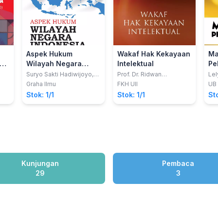
Aspek Hukum
Wakaf Hak Kekayaan
Ma
gan
Wilayah Negara
Intelektual
Pe
Indonesia
Suryo Sakti Hadiwijoyo,
Prof. Dr. Ridwan
Lel
S.Si., M.H.
Khairandy, S.H., M.Hum.;
an
Graha Ilmu
FKH UII
UB
Rohaini, S.H., Ph.D; Dr.
Stok: 1/1
Stok: 1/1
Sto
Budi Agus Riswandi, S.H.,
M.Hum.; dkk
Kunjungan
Pembaca
29
3