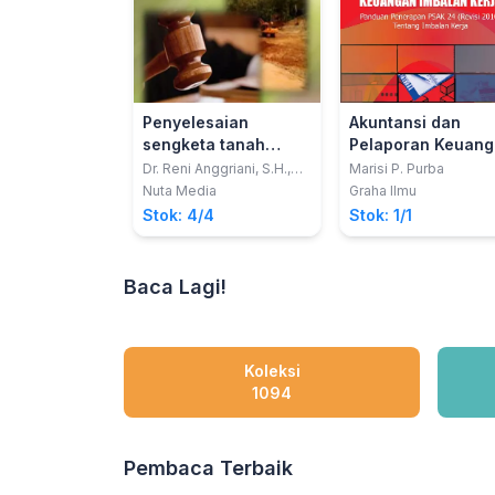
Penyelesaian
Akuntansi dan
sengketa tanah
Pelaporan Keuan
wakaf yang diminta
Imbalan Kerja;
Dr. Reni Anggriani, S.H.,
Marisi P. Purba
M.Kn.
kembali oleh ahli
Panduan Penerap
Nuta Media
Graha Ilmu
warisnya (Edisi
PSAK 24 (Revisi
Stok: 4/4
Stok: 1/1
Revisi)
2010) Tentang
Imbalan Kerja
Baca Lagi!
Koleksi
1094
Pembaca Terbaik