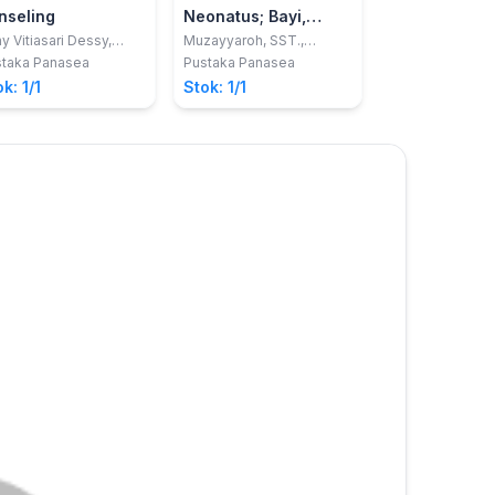
nseling
Neonatus; Bayi,
Balita dan Anak Pra
y Vitiasari Dessy,
Muzayyaroh, SST.,
.T., M.KM.; Siti
M.Keb.; Dian Puspita Yani,
Sekolah
taka Panasea
Pustaka Panasea
dhotul Jannah,
S.S.T., M.Kes.
k: 1/1
Stok: 1/1
r.Keb.