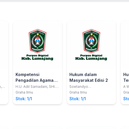
Kompetensi
Hukum dalam
Hu
Pengadilan Agama
Masyarakat Edisi 2
Te
Terhadap Tindak
Fo
,
H.U. Adil Samadani, SHI.,
Soetandyo
A W
SS., MH.
Wignjosoebroto
M.
Kekerasan dalam
Pi
Graha Ilmu
Graha Ilmu
Gra
Rumah Tangga
Pe
Stok: 1/1
Stok: 1/1
Sto
Ti
Te
In