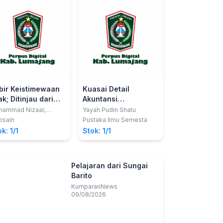
bir Keistimewaan
Kuasai Detail
k; Ditinjau dari
Akuntansi
rspektif Fisika
Perkantoran
hammad Nizaar,
Yayah Pudin Shatu
d.Si, Asri Widowati,
osain
Pustaka Ilmu Semesta
d.Si., M.Pd., Prof. Dr.
k: 1/1
Stok: 1/1
adi, M.Pd
Pelajaran dari
Sungai Barito
KumparanNews
09/08/2026