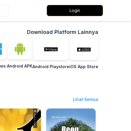
Login
Download Platform Lainnya
ows
Android APK
Android Playstore
iOS App Store
Lihat Semua