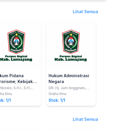
Lihat Semua
kum Pidana
Hukum Administrasi
rorisme; Kebijakan
Negara
rmulatif Hukum
ibowo, S.H.I., S.H.,
DR. Hj. Jum Anggriani,
H
S.H., M.H.
dana dalam
ha Ilmu
Graha Ilmu
nanggulangan
k: 1/1
Stok: 1/1
ndak Pidana
rorisme di
donesia
Lihat Semua